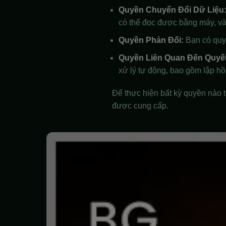
Quyền Chuyển Đổi Dữ Liệu
có thể đọc được bằng máy, và
Quyền Phản Đối:
Bạn có quyề
Quyền Liên Quan Đến Quyết
xử lý tự động, bao gồm lập hồ
Để thực hiện bất kỳ quyền nào 
được cung cấp.