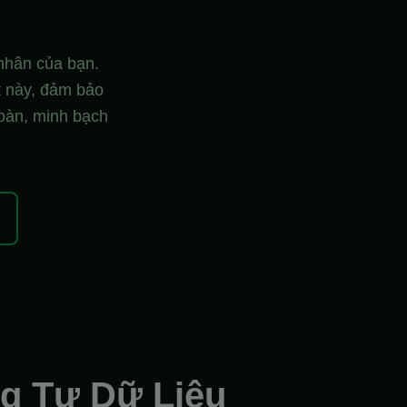
 nhân của bạn.
 này, đảm bảo
toàn, minh bạch
g Tư Dữ Liệu