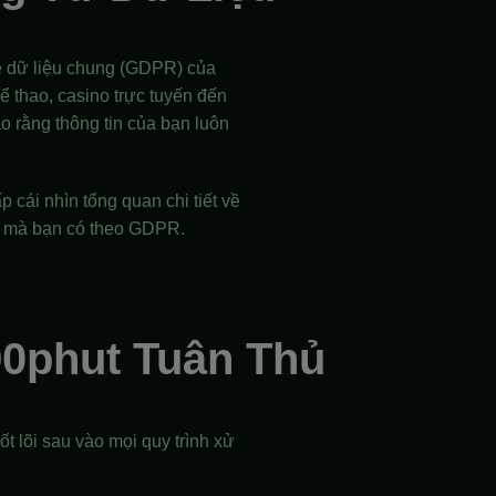
vệ dữ liệu chung (GDPR) của
ể thao, casino trực tuyến đến
o rằng thông tin của bạn luôn
 cái nhìn tổng quan chi tiết về
ền mà bạn có theo GDPR.
0phut Tuân Thủ
 lõi sau vào mọi quy trình xử