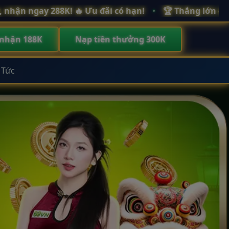
ay 288K! 🔥 Ưu đãi có hạn!
•
🏆 Thắng lớn cùng 90PHU
 nhận 188K
Nạp tiền thưởng 300K
 Tức