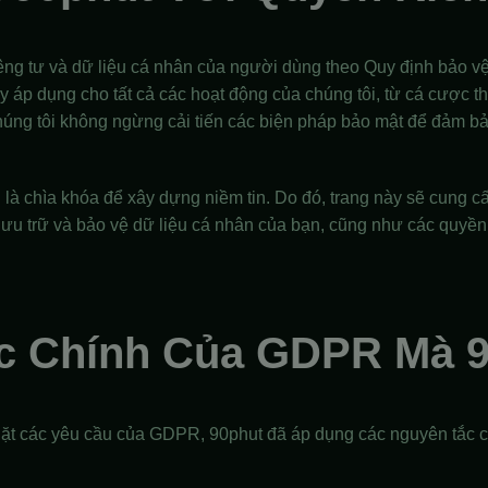
êng tư và dữ liệu cá nhân của người dùng theo Quy định bảo 
áp dụng cho tất cả các hoạt động của chúng tôi, từ cá cược th
húng tôi không ngừng cải tiến các biện pháp bảo mật để đảm bả
 là chìa khóa để xây dựng niềm tin. Do đó, trang này sẽ cung cấp
 lưu trữ và bảo vệ dữ liệu cá nhân của bạn, cũng như các quy
c Chính Của GDPR Mà 9
t các yêu cầu của GDPR, 90phut đã áp dụng các nguyên tắc cốt