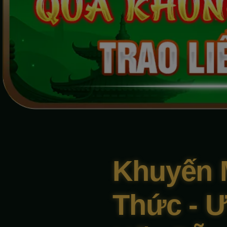
Khuyến 
Thức - Ư