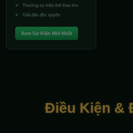
Thưởng sự kiện thể thao lớn
Giải đấu độc quyền
Xem Sự Kiện Mới Nhất
Điều Kiện &