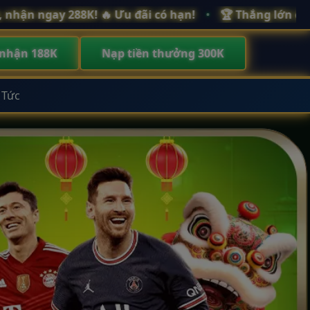
gay 288K! 🔥 Ưu đãi có hạn!
•
🏆 Thắng lớn cùng 90PH
 nhận 188K
Nạp tiền thưởng 300K
 Tức