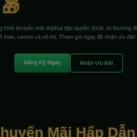
 🎁
trình khuyến mãi 90phut độc quyền 2026, từ thưởng đă
hể thao, casino và nổ hũ. Tham gia ngay để nhận ưu đãi!
Đăng Ký Ngay
Nhận Ưu Đãi
Khuyến Mãi Hấp Dẫn 