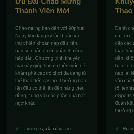
Ưu Đãi Chào Mừng
Khuy
Thành Viên Mới
Thao
Chào mừng bạn đến với 90phut!
Dành ch
Ngay khi đăng ký tài khoản và
cá cược 
thực hiện khoản nạp đầu tiên,
cấp các 
bạn sẽ nhận được phần thưởng
thao hàn
hấp dẫn. Chương trình khuyến
dẫn, khô
mãi này giúp bạn có thêm vốn để
bạn còn 
khám phá các trò chơi đa dạng từ
nạp lại k
thể thao đến casino. Thưởng nạp
vào các 
lần đầu có thể lên đến hàng triệu
rổ, tenni
đồng, cùng với các phần quà bất
eSports 
ngờ khác.
đoán kết
thưởng l
Thưởng nạp lần đầu cao
Hoàn 