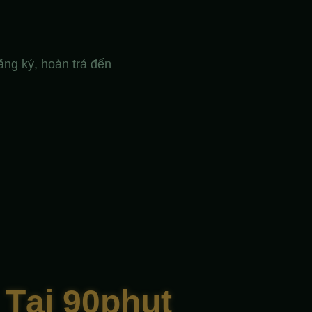
ng ký, hoàn trả đến
Tại 90phut