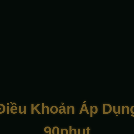
 Điều Khoản Áp Dụn
90phut